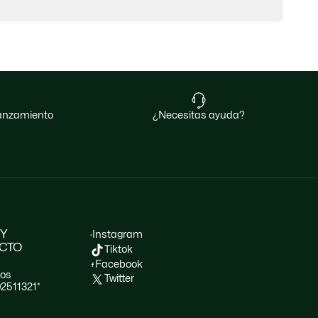
 lanzamiento
¿necesitas ayuda?
 Y
Instagram
CTO
Tiktok
Facebook
nos
Twitter
02511321*