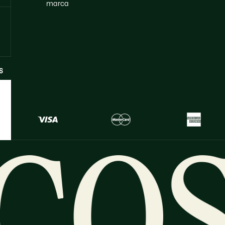
marca
S