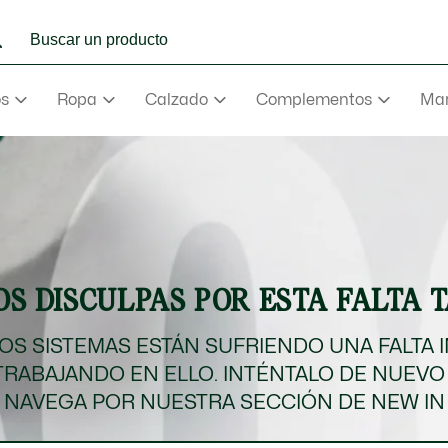
os
Ropa
Calzado
Complementos
Mar
e
Abrigos
mance
va
aderas
S DISCULPAS POR ESTA FALTA 
e
va
S SISTEMAS ESTÁN SUFRIENDO UNA FALTA 
TRABAJANDO EN ELLO. INTÉNTALO DE NUEVO
rmudas
NAVEGA POR NUESTRA SECCIÓN DE NEW IN
NEW IN
Ver todo
Ver todo
Ver todo
Ver Todo
Ver todo
ño