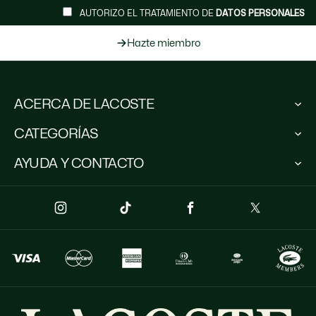
AUTORIZO EL TRATAMIENTO DE
DATOS PERSONALES
Hazte miembro
ACERCA DE LACOSTE
Lacoste Members
CATEGORÍAS
El Grupo Lacoste
Trabaja con nosotros
Colección Hombre
AYUDA Y CONTACTO
Protección de la marca
Colección Mujer
Colección Niños
Escríbenos
Polos para hombre
(+57) 3102511321*
Polos para mujer