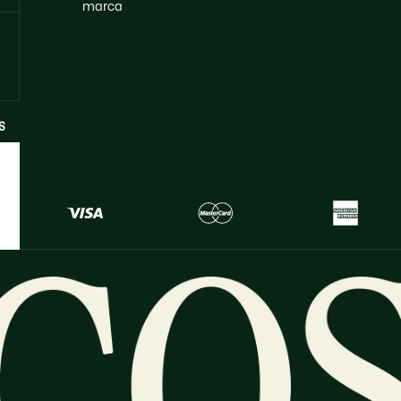
marca
S