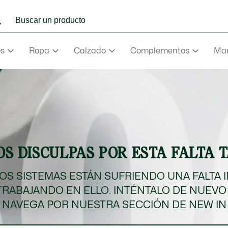
os
Ropa
Calzado
Complementos
Mar
e
Abrigos
mance
va
aderas
S DISCULPAS POR ESTA FALTA 
e
va
S SISTEMAS ESTÁN SUFRIENDO UNA FALTA 
TRABAJANDO EN ELLO. INTÉNTALO DE NUEVO
rmudas
NAVEGA POR NUESTRA SECCIÓN DE NEW IN
NEW IN
Ver todo
Ver todo
Ver todo
Ver Todo
Ver todo
ño