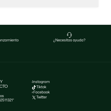
 lanzamiento
¿necesitas ayuda?
 Y
Instagram
CTO
Tiktok
Facebook
nos
Twitter
02511321*