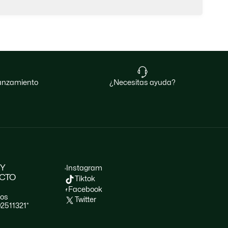
 lanzamiento
¿necesitas ayuda?
 Y
Instagram
CTO
Tiktok
Facebook
nos
Twitter
02511321*