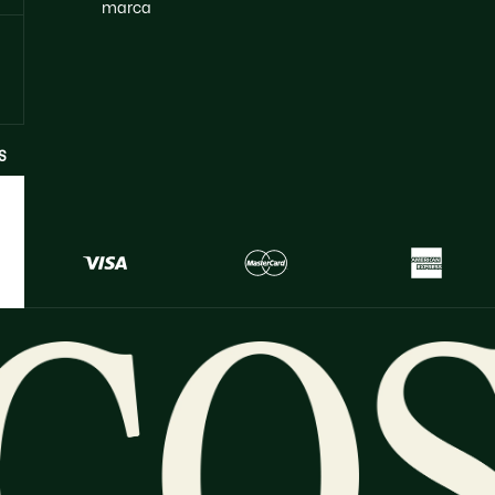
marca
S