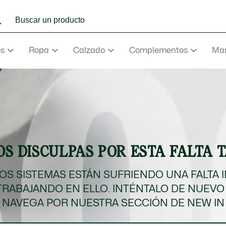
os
Ropa
Calzado
Complementos
Mar
e
Abrigos
mance
va
aderas
S DISCULPAS POR ESTA FALTA 
e
va
S SISTEMAS ESTÁN SUFRIENDO UNA FALTA 
TRABAJANDO EN ELLO. INTÉNTALO DE NUEVO
rmudas
NAVEGA POR NUESTRA SECCIÓN DE NEW IN
NEW IN
Ver todo
Ver todo
Ver todo
Ver Todo
Ver todo
ño