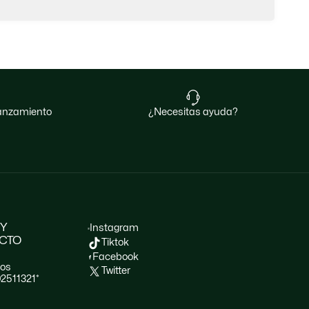
 lanzamiento
¿necesitas ayuda?
 Y
Instagram
CTO
Tiktok
Facebook
nos
Twitter
02511321*