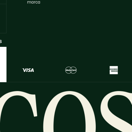
marca
S