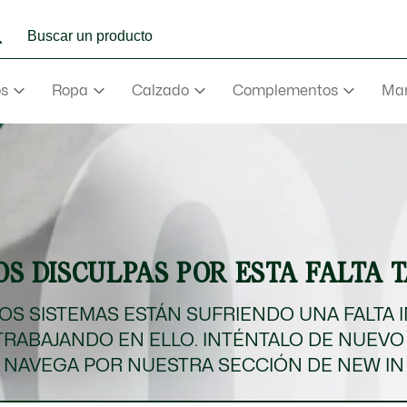
os
Ropa
Calzado
Complementos
Mar
e
Abrigos
mance
va
aderas
S DISCULPAS POR ESTA FALTA 
e
va
S SISTEMAS ESTÁN SUFRIENDO UNA FALTA 
TRABAJANDO EN ELLO. INTÉNTALO DE NUEVO
rmudas
NAVEGA POR NUESTRA SECCIÓN DE NEW IN
NEW IN
Ver todo
Ver todo
Ver todo
Ver Todo
Ver todo
ño