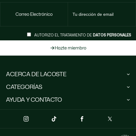
Correo Electrónico
AUTORIZO EL TRATAMIENTO DE
DATOS PERSONALES
Hazte miembro
ACERCA DE LACOSTE
Lacoste Members
CATEGORÍAS
El Grupo Lacoste
Trabaja con nosotros
Colección Hombre
AYUDA Y CONTACTO
Protección de la marca
Colección Mujer
Colección Niños
Escríbenos
Polos para hombre
(+57) 3102511321*
Polos para mujer