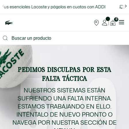
Sitio w
a tus esenciales Lacoste y págalos en cuotas con ADDI
L
0
PEDIMOS DISCULPAS POR ESTA
FALTA TÁCTICA
NUESTROS SISTEMAS ESTÁN
SUFRIENDO UNA FALTA INTERNA.
ESTAMOS TRABAJANDO EN ELLO.
INTÉNTALO DE NUEVO PRONTO O
NAVEGA POR NUESTRA SECCIÓN DE