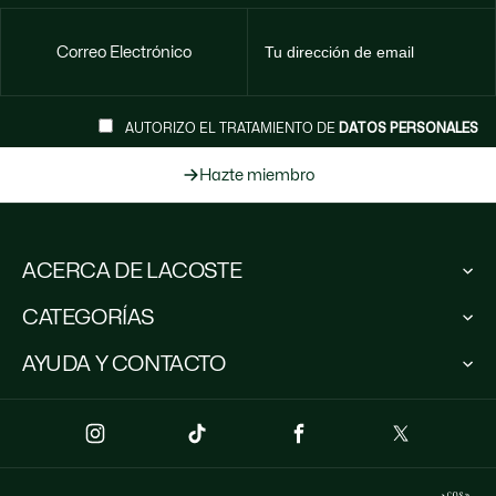
Correo Electrónico
AUTORIZO EL TRATAMIENTO DE
DATOS PERSONALES
Hazte miembro
ACERCA DE LACOSTE
Lacoste Members
CATEGORÍAS
El Grupo Lacoste
Trabaja con nosotros
Colección Hombre
AYUDA Y CONTACTO
Protección de la marca
Colección Mujer
Colección Niños
Escríbenos
Polos para hombre
(+57) 3102511321*
Polos para mujer