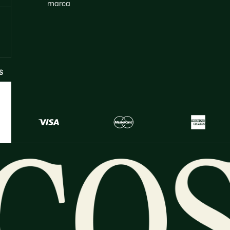
marca
S