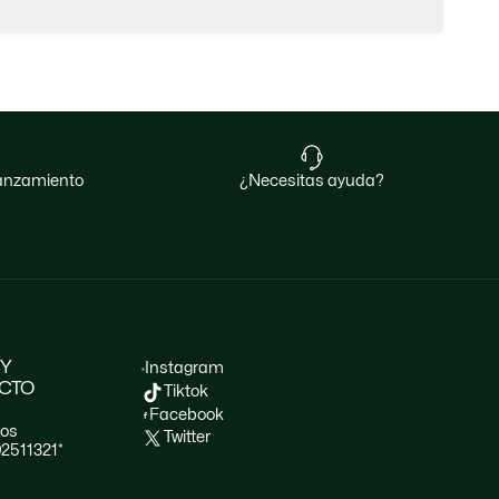
 lanzamiento
¿necesitas ayuda?
 Y
Instagram
CTO
Tiktok
Facebook
nos
Twitter
02511321*