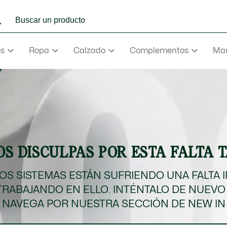
os
Ropa
Calzado
Complementos
Mar
e
Abrigos
mance
va
aderas
S DISCULPAS POR ESTA FALTA 
e
va
S SISTEMAS ESTÁN SUFRIENDO UNA FALTA 
TRABAJANDO EN ELLO. INTÉNTALO DE NUEVO
rmudas
NAVEGA POR NUESTRA SECCIÓN DE NEW IN
NEW IN
Ver todo
Ver todo
Ver todo
Ver Todo
Ver todo
ño