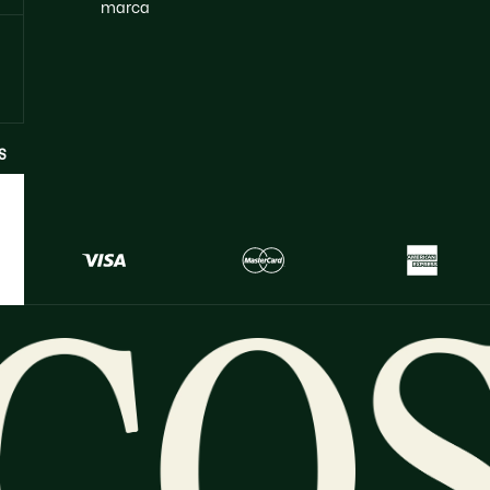
marca
S