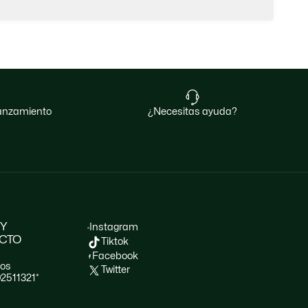
 lanzamiento
¿necesitas ayuda?
 Y
Instagram
CTO
Tiktok
Facebook
nos
Twitter
02511321*